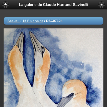
La galerie de Claude Harrand-Savinelli
Accueil
/
15 Plus vues
/
DSC07124